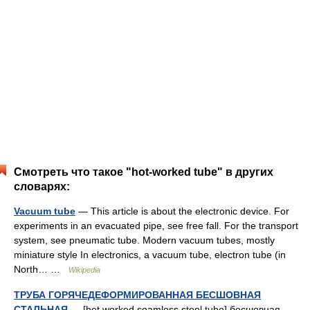
Смотреть что такое "hot-worked tube" в других
словарях:
Vacuum tube
— This article is about the electronic device. For
experiments in an evacuated pipe, see free fall. For the transport
system, see pneumatic tube. Modern vacuum tubes, mostly
miniature style In electronics, a vacuum tube, electron tube (in
North… …
Wikipedia
ТРУБА ГОРЯЧЕДЕФОРМИРОВАННАЯ БЕСШОВНАЯ
СТАЛЬНАЯ
— [hot worked seamless steel tube] бесшовная