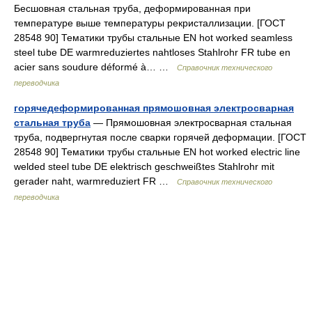
Бесшовная стальная труба, деформированная при
температуре выше температуры рекристаллизации. [ГОСТ
28548 90] Тематики трубы стальные EN hot worked seamless
steel tube DE warmreduziertes nahtloses Stahlrohr FR tube en
acier sans soudure déformé à… …
Справочник технического
переводчика
горячедеформированная прямошовная электросварная
стальная труба
— Прямошовная электросварная стальная
труба, подвергнутая после сварки горячей деформации. [ГОСТ
28548 90] Тематики трубы стальные EN hot worked electric line
welded steel tube DE elektrisch geschweißtes Stahlrohr mit
gerader naht, warmreduziert FR …
Справочник технического
переводчика